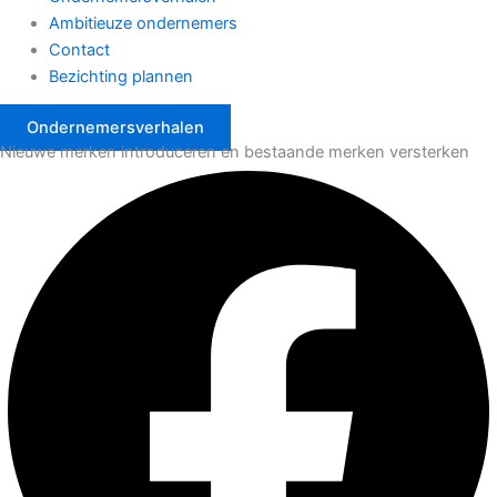
Ambitieuze ondernemers
Contact
Bezichting plannen
Ondernemersverhalen
Nieuwe merken introduceren en bestaande merken versterken