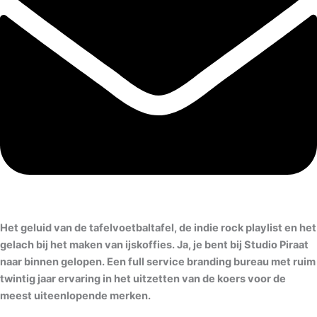
Het geluid van de tafelvoetbaltafel, de indie rock playlist en het
gelach bij het maken van ijskoffies. Ja, je bent bij Studio Piraat
naar binnen gelopen. Een full service branding bureau met ruim
twintig jaar ervaring in het uitzetten van de koers voor de
meest uiteenlopende merken.