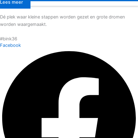
Lees meer
Dé plek waar kleine stappen worden gezet en grote dromen
worden waargemaakt.
#bink36
Facebook