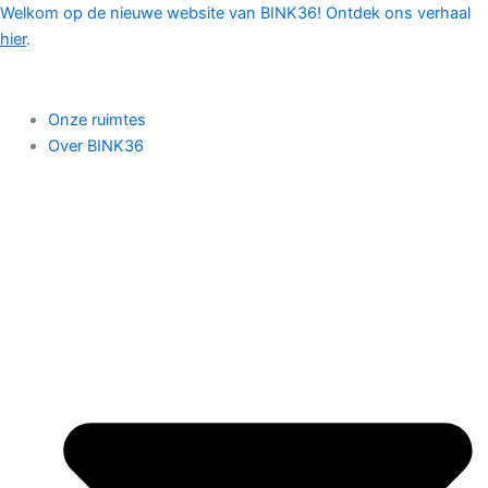
Ga
Welkom op de nieuwe website van BINK36! Ontdek ons verhaal
naar
hier
.
de
inhoud
Onze ruimtes
Over BINK36